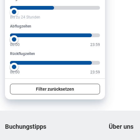
Bis zu 24 Stunden
Abflugzeiten
Abflugzeiten
00:00
23:59
Rückflugzeiten
Rückflugzeiten
00:00
23:59
Filter zurücksetzen
Footer
Footer navigation
Buchungstipps
Über uns