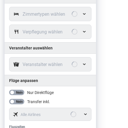
Zimmertypen wählen
Verpflegung wählen
Veranstalter auswählen
Veranstalter wählen
Flüge anpassen
Nur Direktflüge
Nein
Transfer inkl.
Nein
Alle Airlines
Flugzeiten
Flugzeiten