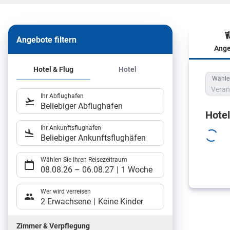
Angebote filtern
Ange
Hote
Hotel & Flug
Hotel
Wählen
Veran
Ihr Abflughafen
Beliebiger Abflughafen
Hote
Ihr Ankunftsflughafen
Beliebiger Ankunftsflughäfen
Wählen Sie Ihren Reisezeitraum
08.08.26
–
06.08.27
1 Woche
Wer wird verreisen
2 Erwachsene
Keine Kinder
Zimmer & Verpflegung