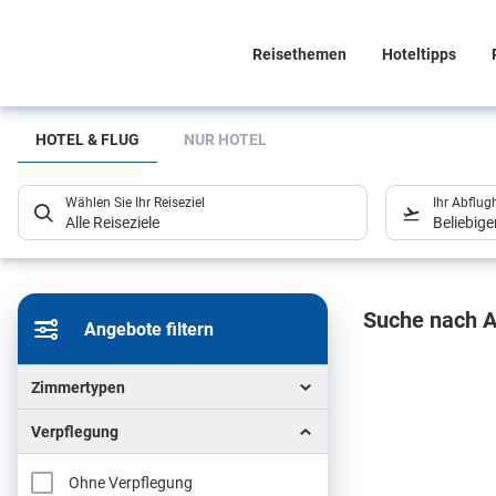
Reisethemen
Hoteltipps
Suchlistenseite
HOTEL & FLUG
NUR HOTEL
Wählen Sie Ihr Reiseziel
Ihr Abflug
Alle Reiseziele
Beliebig
Sucher
Suche nach A
Angebote filtern
Zimmertypen
Verpflegung
Ohne Verpflegung