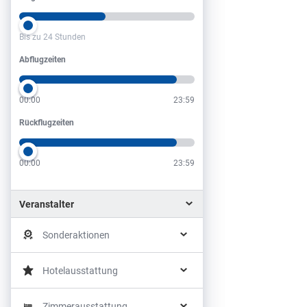
Bis zu 24 Stunden
Abflugzeiten
Abflugzeiten
00:00
23:59
Rückflugzeiten
Rückflugzeiten
00:00
23:59
Veranstalter
Sonderaktionen
Hotelausstattung
Zimmerausstattung