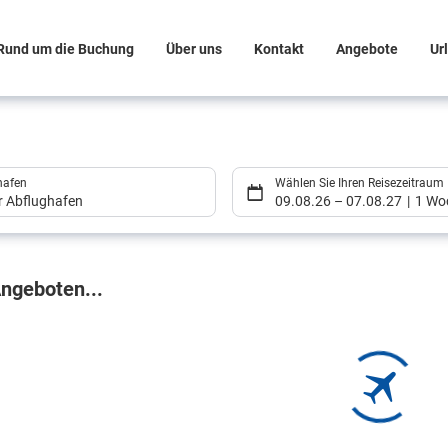
Rund um die Buchung
Über uns
Kontakt
Angebote
Ur
hafen
Wählen Sie Ihren Reisezeitraum
er Abflughafen
09.08.26
–
07.08.27
1 Wo
gebnisse
ngeboten...