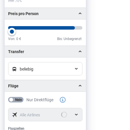
min 70%
Preis pro Person
Von:
0 €
Bis: Unbegrenzt
Preis pro Person
Transfer
beliebig
Flüge
Nur Direktflüge
Nein
Alle Airlines
Flugzeiten
Flugzeiten