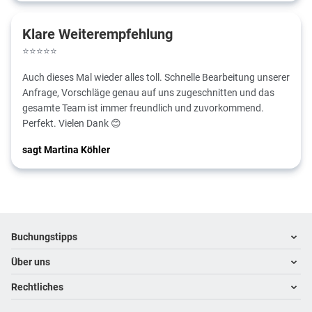
Klare Weiterempfehlung
⭐
⭐
⭐
⭐
⭐
Auch dieses Mal wieder alles toll. Schnelle Bearbeitung unserer
Anfrage, Vorschläge genau auf uns zugeschnitten und das
gesamte Team ist immer freundlich und zuvorkommend.
Perfekt. Vielen Dank 😊
sagt Martina Köhler
Footer
Footer navigation
Buchungstipps
Über uns
Warum im Reisebüro buchen
Hoteltipps
Rechtliches
Kontakt
Reisewelten
Über uns