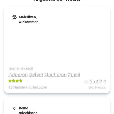
Malediven,
wir kommen!
Nord Male Atoll
Adaaran Select Hudhuran Fushi
2.487
€
ab
4
10 Nächte
+
All Inclusive
pro Person
Deine
griechische