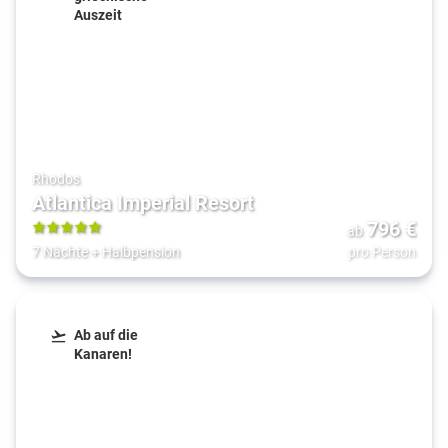
Auszeit
Rhodos
Atlantica Imperial Resort
796
€
ab
5
7 Nächte
+
Halbpension
pro Person
Ab auf die
Kanaren!