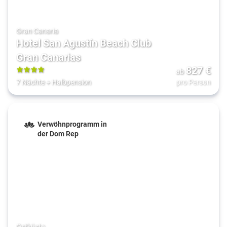
Gran Canaria
Hotel San Agustín Beach Club
Gran Canarias
827
€
ab
4
7 Nächte
+
Halbpension
pro Person
Verwöhnprogramm in
der Dom Rep
Ostküste