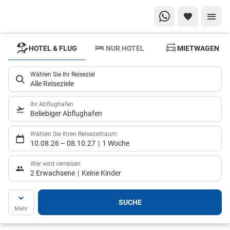
HOTEL & FLUG
NUR HOTEL
MIETWAGEN
Ob vor
Ort
Wählen Sie Ihr Reiseziel
oder
Alle Reiseziele
einfach
online
Ihr Abflughafen
Beliebiger Abflughafen
Vertraue auf
die Erfahrung
Wählen Sie Ihren Reisezeitraum
unserer
10.08.26
–
08.10.27
1 Woche
Reiseexperten
Wer wird verreisen
– Sie lassen
2 Erwachsene
Keine Kinder
Deine
Reiseträume
SUCHE
Mehr
wahr werden!