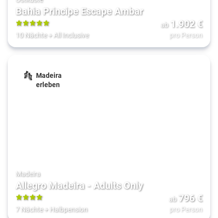
Bahia Principe Escape Ambar
1.902
€
ab
5
10 Nächte
+
All Inclusive
pro Person
Madeira
erleben
Madeira
Allegro Madeira - Adults Only
796
€
ab
4
7 Nächte
+
Halbpension
pro Person