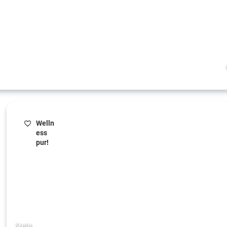
Welln
ess
pur!
Kreta