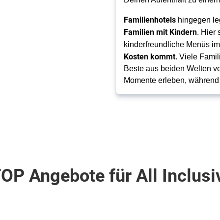
Familienhotels
hingegen le
Familien mit Kindern
. Hier
kinderfreundliche Menüs i
Kosten kommt
. Viele Fami
Beste aus beiden Welten ve
Momente erleben, während a
OP Angebote für All Inclusi
ta de Almería . Aguadulce
Dominikanische Republik . Nordk