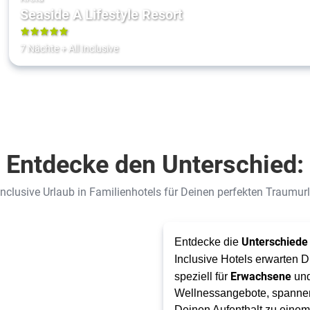
Seaside A Lifestyle Resort
5
7 Nächte
+
All Inclusive
Entdecke den Unterschied:
 Inclusive Urlaub in Familienhotels für Deinen perfekten Traumur
Unterschiede 
Entdecke die
Inclusive Hotels erwarten 
Erwachsene
speziell für
un
Wellnessangebote, spannend
Deinen Aufenthalt zu eine