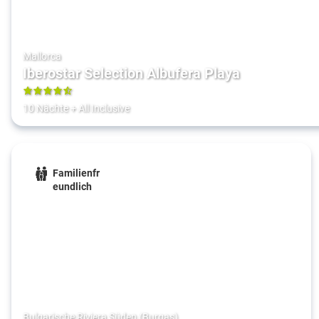
Mallorca
Iberostar Selection Albufera Playa
4.5
10 Nächte
+
All Inclusive
Familienfr
eundlich
Bulgarische Riviera Süden (Burgas)