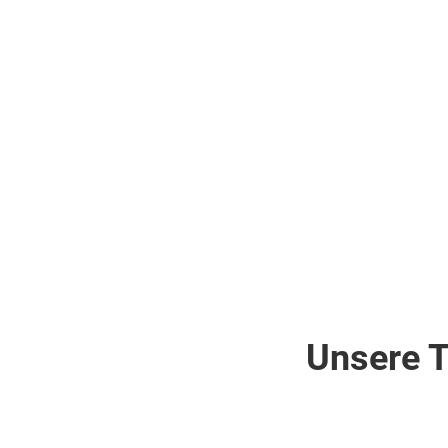
Unsere T
Ägypten . Rotes Meer . Hurghada
Spanien . Cos