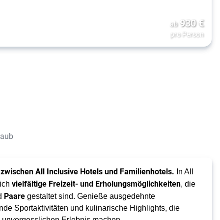
930
€
ab
pro Person
laub
zwischen All Inclusive Hotels und Familienhotels.
In All
vielfältige Freizeit- und Erholungsmöglichkeiten
Dich
, die
Paare
d
gestaltet sind. Genieße ausgedehnte
e Sportaktivitäten und kulinarische Highlights, die
m unvergesslichen Erlebnis machen.