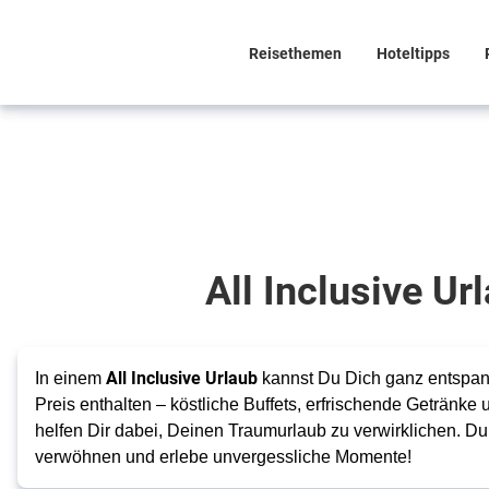
Reisethemen
Hoteltipps
Dein Urlaub
ohne Sorgen
All
All Inclusive Ur
Inclusive
Hotels
All Inclusive Urlaub
In einem
kannst Du Dich ganz entspann
Preis enthalten – köstliche Buffets, erfrischende Getränke 
helfen Dir dabei, Deinen Traumurlaub zu verwirklichen. D
verwöhnen und erlebe unvergessliche Momente!