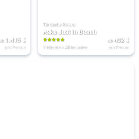
Türkische Riviera
Aska Just In Beach
1.415
€
402
€
ab
ab
5
pro Person
7 Nächte
+
All Inclusive
pro Person