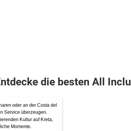
.
inkl.
Flüge
1.287
€
ab
Zum Angebot
pro Person
ntdecke die besten All Inclu
naren oder an der Costa del
hen Service überzeugen.
erenden Kultur auf Kreta,
liche Momente.