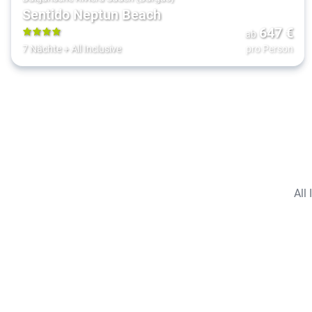
Sentido Neptun Beach
647
€
ab
4
7 Nächte
+
All Inclusive
pro Person
All